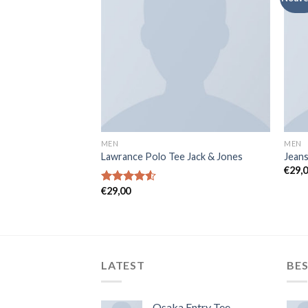
MEN
MEN
OOS Selected
Lawrance Polo Tee Jack & Jones
Jeans
€
29,
€
29,00
Note
4.50
sur 5
LATEST
BES
Osaka Entry Tee