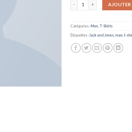
quantité de Bjorn Tee SS Jack 
AJOUTER 
Catégories :
Men
,
T-Shirts
Étiquettes :
Jack and Jones
,
man
,
t-shi