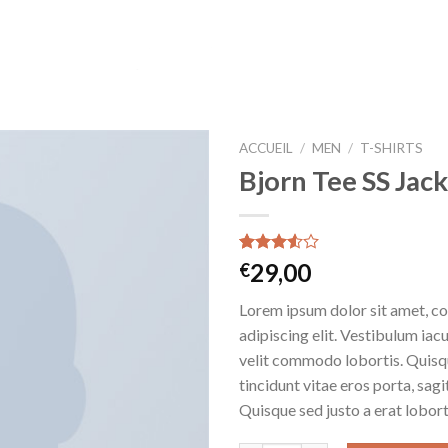
ACCUEIL
/
MEN
/
T-SHIRTS
Bjorn Tee SS Jac
Noté
2
29,00
€
3.50
sur
5 basé
Lorem ipsum dolor sit amet, c
sur
notations
adipiscing elit. Vestibulum iac
client
velit commodo lobortis. Quisq
tincidunt vitae eros porta, sagi
Quisque sed justo a erat lobort