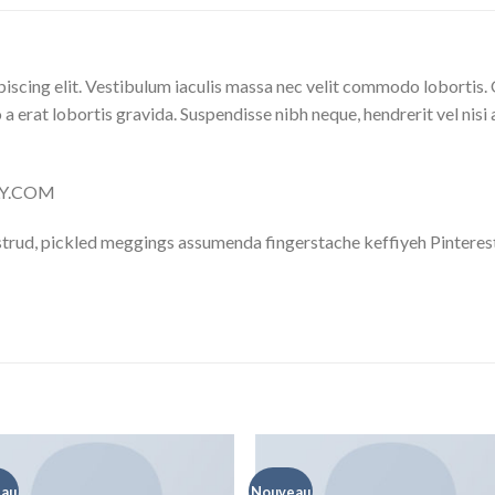
iscing elit. Vestibulum iaculis massa nec velit commodo lobortis. 
 a erat lobortis gravida. Suspendisse nibh neque, hendrerit vel nisi 
LLY.COM
trud, pickled meggings assumenda fingerstache keffiyeh Pinterest
au
Nouveau