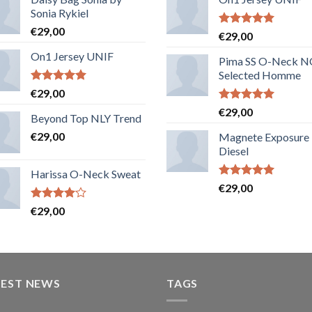
Sonia Rykiel
€
29,00
Note
5.00
€
29,00
sur 5
On1 Jersey UNIF
Pima SS O-Neck 
Selected Homme
Note
5.00
€
29,00
sur 5
Note
5.00
€
29,00
Beyond Top NLY Trend
sur 5
€
29,00
Magnete Exposure
Diesel
Harissa O-Neck Sweat
Note
5.00
€
29,00
sur 5
Note
€
29,00
4.00
sur
5
TEST NEWS
TAGS