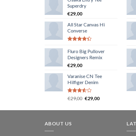
Superdry
€
29,00
All Star Canvas Hi
Converse
Note
4.33
sur 5
Fluro Big Pullover
Designers Remix
€
29,00
Varanise CN Tee
Hilfiger Denim
Note
€
29,00
€
29,00
3.50
sur
5
ABOUT US
LA