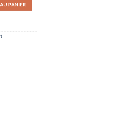
& Jones
AU PANIER
rt