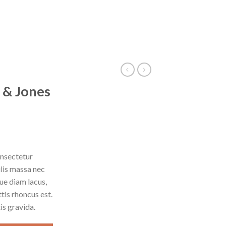
k & Jones
onsectetur
ulis massa nec
ue diam lacus,
ttis rhoncus est.
is gravida.