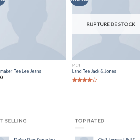
RUPTURE DE STOCK
MEN
maker Tee Lee Jeans
Land Tee Jack & Jones
00
Note
4.00
sur
5
T SELLING
TOP RATED
Daisy Bag Sonia by
On1 Jersey UNIF