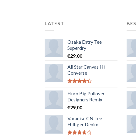
LATEST
BES
Osaka Entry Tee
Superdry
€
29,00
All Star Canvas Hi
Converse
Note
4.33
sur 5
Fluro Big Pullover
Designers Remix
€
29,00
Varanise CN Tee
Hilfiger Denim