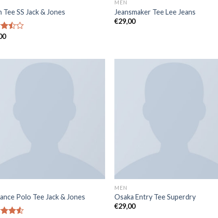
MEN
n Tee SS Jack & Jones
Jeansmaker Tee Lee Jeans
€
29,00
00
sur
MEN
ance Polo Tee Jack & Jones
Osaka Entry Tee Superdry
€
29,00