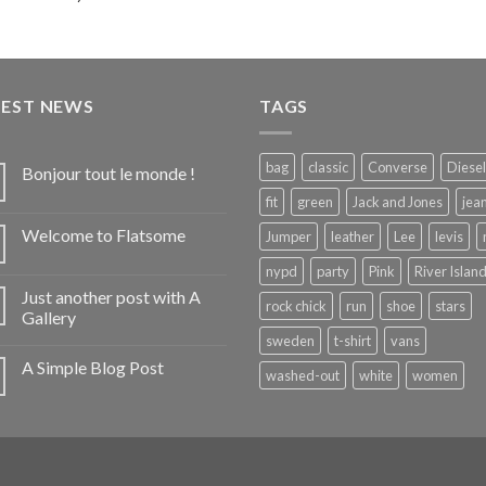
4.00
sur
5
TEST NEWS
TAGS
bag
classic
Converse
Diesel
Bonjour tout le monde !
fit
green
Jack and Jones
jea
Welcome to Flatsome
Jumper
leather
Lee
levis
nypd
party
Pink
River Islan
Just another post with A
rock chick
run
shoe
stars
Gallery
sweden
t-shirt
vans
A Simple Blog Post
washed-out
white
women