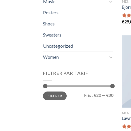
Music
MEN
Bjor
Posters
€
29,
Note
Shoes
3.50
5
Sweaters
Uncategorized
Women
FILTRER PAR TARIF
Prix :
€20
—
€30
FILTRER
MEN
Lawr