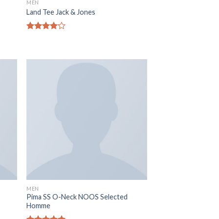
MEN
Land Tee Jack & Jones
Note
4.00
sur
5
MEN
Pima SS O-Neck NOOS Selected
Homme