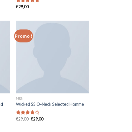
€
29,00
Note
5.00
sur 5
Promo !
MEN
nd
Wicked SS O-Neck Selected Homme
€
29,00
€
29,00
Note
4.00
sur
5