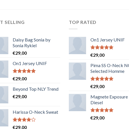
T SELLING
TOP RATED
Daisy Bag Sonia by
On1 Jersey UNIF
Sonia Rykiel
€
29,00
Note
5.00
€
29,00
sur 5
On1 Jersey UNIF
Pima SS O-Neck 
Selected Homme
Note
5.00
€
29,00
sur 5
Note
5.00
€
29,00
Beyond Top NLY Trend
sur 5
€
29,00
Magnete Exposure
Diesel
Harissa O-Neck Sweat
Note
5.00
€
29,00
sur 5
Note
€
29,00