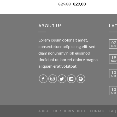
Note
€
29,00
€
29,00
3.50
sur
5
ABOUT US
LA
Lorem ipsum dolor sit amet,
07
consectetuer adipiscing elit, sed
Déc
diam nonummy nibh euismod
19
tincidunt ut laoreet dolore magna
Nov
aliquam erat volutpat.
13
Oct
13
Oct
ABOUT
OUR STORES
BLOG
CONTACT
FAQ