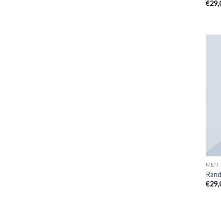
€
29,
Not
sur 
MEN
Rand
€
29,