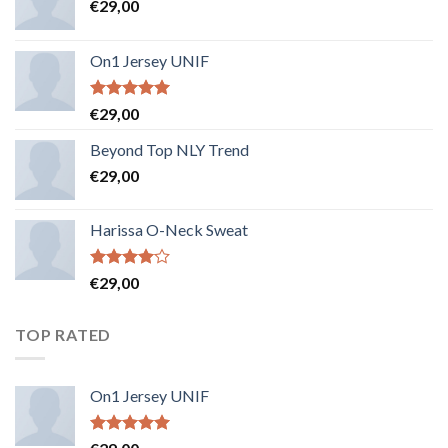
€
29,00
On1 Jersey UNIF
Note
5.00
€
29,00
sur 5
Beyond Top NLY Trend
€
29,00
Harissa O-Neck Sweat
Note
€
29,00
4.00
sur
5
TOP RATED
On1 Jersey UNIF
Note
5.00