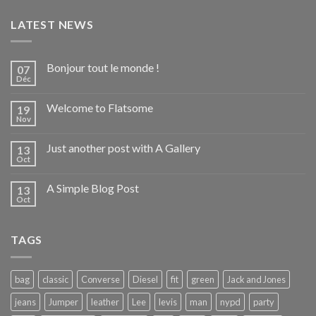
LATEST NEWS
Bonjour tout le monde !
07
Déc
Welcome to Flatsome
19
Nov
Just another post with A Gallery
13
Oct
A Simple Blog Post
13
Oct
TAGS
bag
classic
Converse
Diesel
fit
green
Jack and Jones
jeans
Jumper
leather
Lee
levis
man
nypd
party