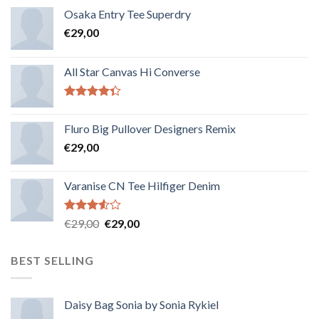
Osaka Entry Tee Superdry
€
29,00
All Star Canvas Hi Converse
Note
4.33
sur 5
Fluro Big Pullover Designers Remix
€
29,00
Varanise CN Tee Hilfiger Denim
Note
€
29,00
€
29,00
3.50
sur
5
BEST SELLING
Daisy Bag Sonia by Sonia Rykiel