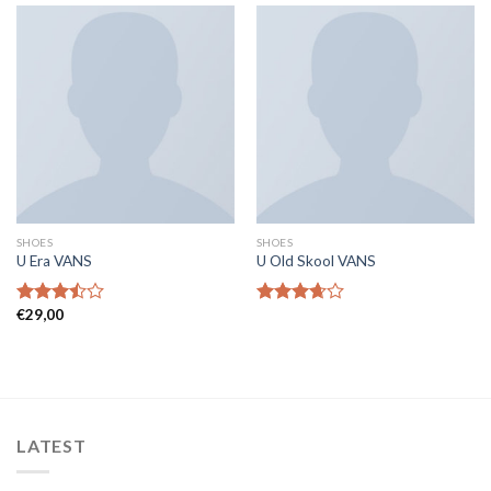
SHOES
SHOES
U Era VANS
U Old Skool VANS
€
29,00
Note
Note
3.50
sur
3.67
sur
5
5
LATEST