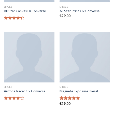
SHOES
SHOES
All Star Canvas Hi Converse
All Star Print Ox Converse
€
29,00
Note
4.33
sur 5
SHOES
SHOES
Arizona Racer Ox Converse
Magnete Exposure Diesel
€
29,00
Note
Note
5.00
4.00
sur
sur 5
5