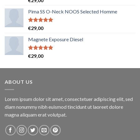
€
29,00
sur 5
Pima SS O-Neck NOOS Selected Homme
Note
5.00
€
29,00
sur 5
Magnete Exposure Diesel
Note
5.00
€
29,00
sur 5
ABOUT US
Lorem ipsum dolor sit amet, consectetuer adipiscing elit, sed
diam nonummy nibh euismod tincidunt ut laoreet dolore
magna aliquam erat volutpat.