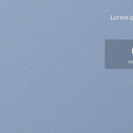
Lorem ip
H