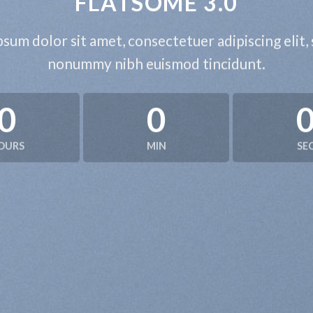
FLATSOME 3.0
sum dolor sit amet, consectetuer adipiscing elit,
nonummy nibh euismod tincidunt.
0
0
OURS
MIN
SE