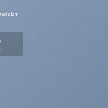
 sed diam
0
C