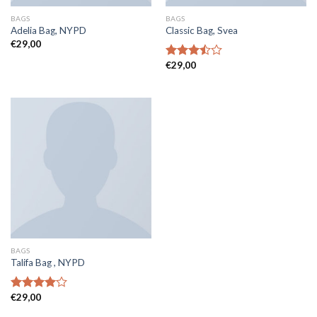
BAGS
BAGS
Adelia Bag, NYPD
Classic Bag, Svea
€
29,00
€
29,00
Note
3.50
sur
5
BAGS
Talifa Bag , NYPD
€
29,00
Note
4.00
sur