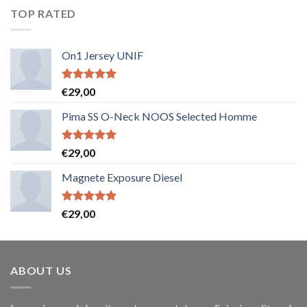
TOP RATED
On1 Jersey UNIF
Note
5.00
€
29,00
sur 5
Pima SS O-Neck NOOS Selected Homme
Note
5.00
€
29,00
sur 5
Magnete Exposure Diesel
Note
5.00
€
29,00
sur 5
ABOUT US