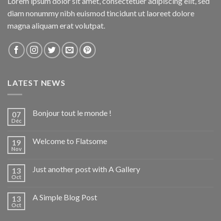
Lorem ipsum dolor sit amet, consectetuer adipiscing elit, sed
diam nonummy nibh euismod tincidunt ut laoreet dolore
magna aliquam erat volutpat.
LATEST NEWS
Bonjour tout le monde !
07
Déc
Welcome to Flatsome
19
Nov
Just another post with A Gallery
13
Oct
A Simple Blog Post
13
Oct