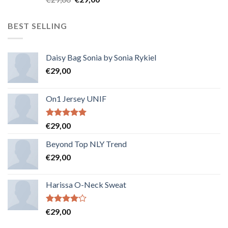
3.50
sur
5
BEST SELLING
Daisy Bag Sonia by Sonia Rykiel
€
29,00
On1 Jersey UNIF
Note
5.00
€
29,00
sur 5
Beyond Top NLY Trend
€
29,00
Harissa O-Neck Sweat
Note
€
29,00
4.00
sur
5