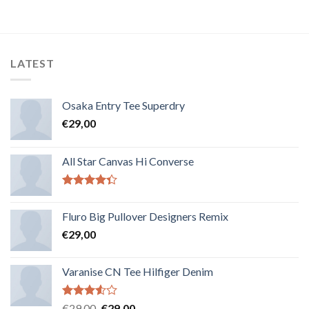
5
LATEST
Osaka Entry Tee Superdry
€
29,00
All Star Canvas Hi Converse
Note
4.33
sur 5
Fluro Big Pullover Designers Remix
€
29,00
Varanise CN Tee Hilfiger Denim
Note
€
29,00
€
29,00