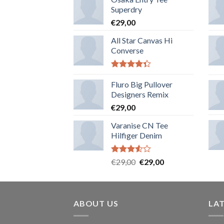
Superdry
€
29,00
All Star Canvas Hi
Converse
Note
4.33
sur 5
Fluro Big Pullover
Designers Remix
€
29,00
Varanise CN Tee
Hilfiger Denim
Note
€
29,00
€
29,00
3.50
sur
5
ABOUT US
LA