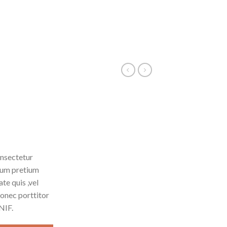
onsectetur
ntum pretium
te quis ,vel
Donec porttitor
NIF.