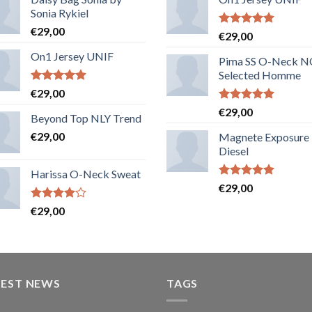
Sonia Rykiel
€
29,00
Note
5.00
€
29,00
sur 5
On1 Jersey UNIF
Pima SS O-Neck 
Selected Homme
Note
5.00
€
29,00
sur 5
Note
5.00
€
29,00
Beyond Top NLY Trend
sur 5
€
29,00
Magnete Exposure
Diesel
Harissa O-Neck Sweat
Note
5.00
€
29,00
sur 5
Note
€
29,00
4.00
sur
5
TEST NEWS
TAGS