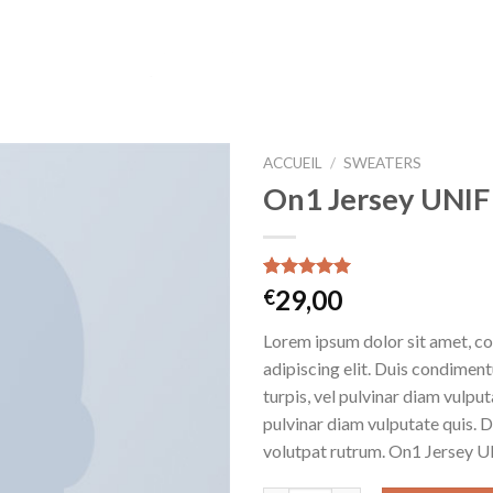
ACCUEIL
/
SWEATERS
On1 Jersey UNIF
Noté
1
5.00
29,00
€
sur 5 basé
sur
notation
Lorem ipsum dolor sit amet, c
client
adipiscing elit. Duis condime
turpis, vel pulvinar diam vulputa
pulvinar diam vulputate quis. 
volutpat rutrum. On1 Jersey U