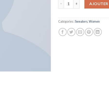
quantité de On1 Jersey UNIF
AJOUTER 
Catégories :
Sweaters
,
Women