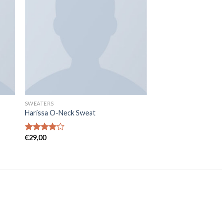
SWEATERS
Harissa O-Neck Sweat
€
29,00
Note
4.00
sur
5