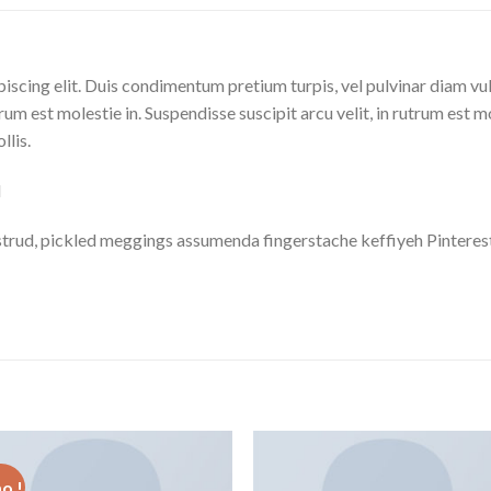
iscing elit. Duis condimentum pretium turpis, vel pulvinar diam vu
trum est molestie in. Suspendisse suscipit arcu velit, in rutrum est m
llis.
M
trud, pickled meggings assumenda fingerstache keffiyeh Pinterest
o !