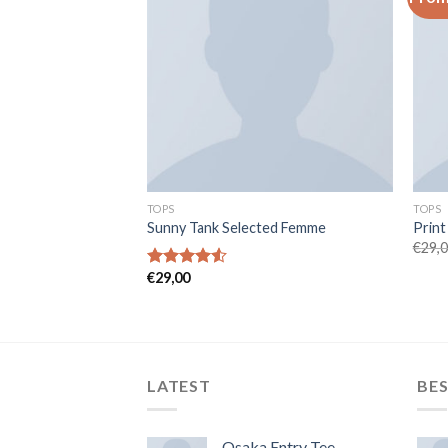
TOPS
TOPS
 Designers Remix
Sunny Tank Selected Femme
Print
€
29,
€
29,00
Note
4.50
sur 5
LATEST
BES
Osaka Entry Tee