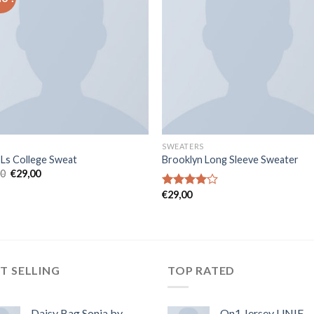
SWEATERS
 Ls College Sweat
Brooklyn Long Sleeve Sweater
00
€
29,00
€
29,00
Note
4.00
sur
5
T SELLING
TOP RATED
Daisy Bag Sonia by
On1 Jersey UNIF