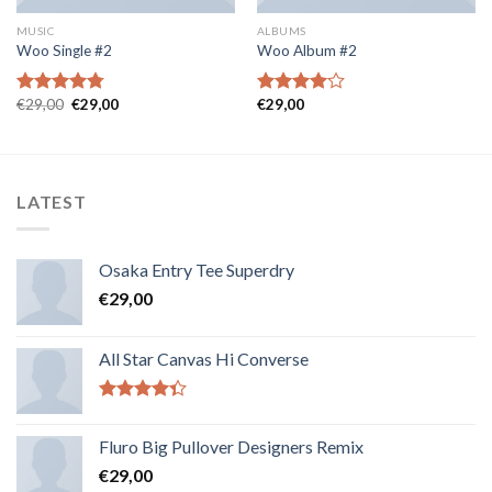
MUSIC
ALBUMS
Woo Single #2
Woo Album #2
€
29,00
€
29,00
€
29,00
Note
4.75
Note
sur 5
4.00
sur
5
LATEST
Osaka Entry Tee Superdry
€
29,00
All Star Canvas Hi Converse
Note
4.33
sur 5
Fluro Big Pullover Designers Remix
€
29,00