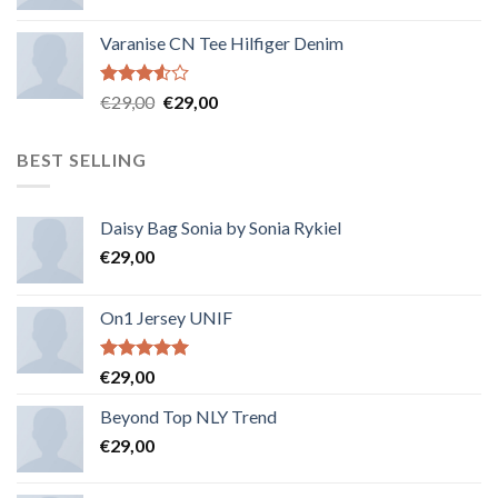
Varanise CN Tee Hilfiger Denim
Note
€
29,00
€
29,00
3.50
sur
5
BEST SELLING
Daisy Bag Sonia by Sonia Rykiel
€
29,00
On1 Jersey UNIF
Note
5.00
€
29,00
sur 5
Beyond Top NLY Trend
€
29,00