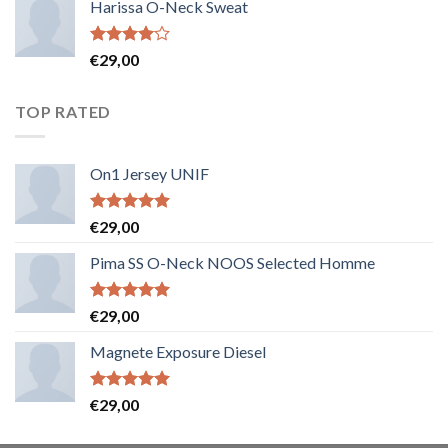
Harissa O-Neck Sweat
Note
€
29,00
4.00
sur
5
TOP RATED
On1 Jersey UNIF
Note
5.00
€
29,00
sur 5
Pima SS O-Neck NOOS Selected Homme
Note
5.00
€
29,00
sur 5
Magnete Exposure Diesel
Note
5.00
€
29,00
sur 5