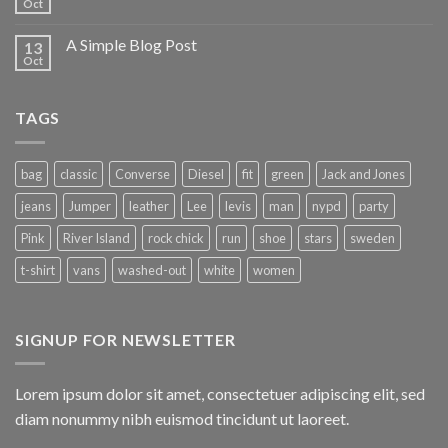
Oct
A Simple Blog Post
13
Oct
TAGS
bag
classic
Converse
Diesel
fit
green
Jack and Jones
jeans
Jumper
leather
Lee
levis
man
nypd
party
Pink
River Island
rock chick
run
shoe
stars
sweden
t-shirt
vans
washed-out
white
women
SIGNUP FOR NEWSLETTER
Lorem ipsum dolor sit amet, consectetuer adipiscing elit, sed
diam nonummy nibh euismod tincidunt ut laoreet.