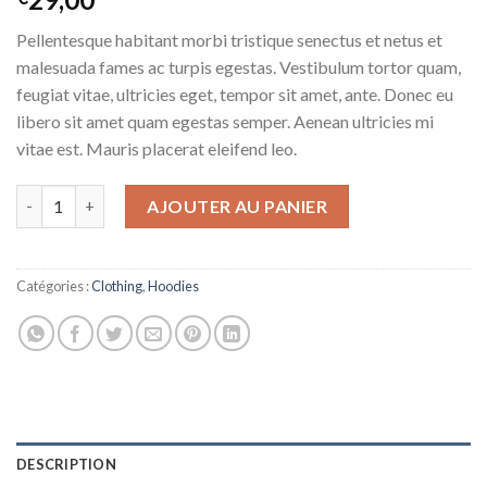
4.00
sur
5 basé
Pellentesque habitant morbi tristique senectus et netus et
sur
notations
malesuada fames ac turpis egestas. Vestibulum tortor quam,
client
feugiat vitae, ultricies eget, tempor sit amet, ante. Donec eu
libero sit amet quam egestas semper. Aenean ultricies mi
vitae est. Mauris placerat eleifend leo.
quantité de Ninja Silhouette
AJOUTER AU PANIER
Catégories :
Clothing
,
Hoodies
DESCRIPTION