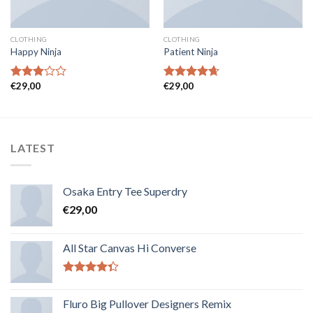
CLOTHING
CLOTHING
Happy Ninja
Patient Ninja
€
29,00
€
29,00
Note
Note
4.67
3.00
sur 5
sur 5
LATEST
Osaka Entry Tee Superdry
€
29,00
All Star Canvas Hi Converse
Note
4.33
sur 5
Fluro Big Pullover Designers Remix