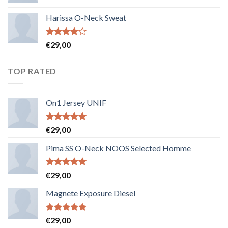
Harissa O-Neck Sweat
Note
€
29,00
4.00
sur
5
TOP RATED
On1 Jersey UNIF
Note
5.00
€
29,00
sur 5
Pima SS O-Neck NOOS Selected Homme
Note
5.00
€
29,00
sur 5
Magnete Exposure Diesel
Note
5.00
€
29,00
sur 5