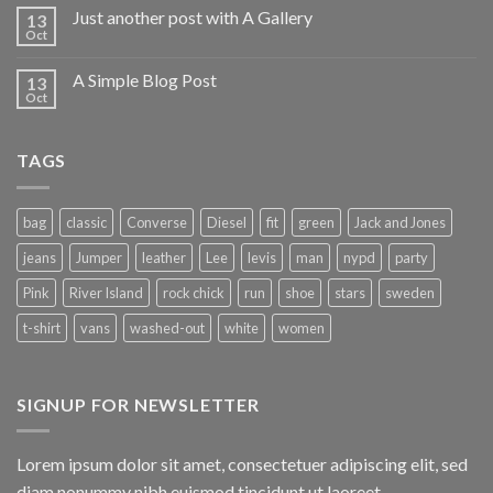
Just another post with A Gallery
13
Oct
A Simple Blog Post
13
Oct
TAGS
bag
classic
Converse
Diesel
fit
green
Jack and Jones
jeans
Jumper
leather
Lee
levis
man
nypd
party
Pink
River Island
rock chick
run
shoe
stars
sweden
t-shirt
vans
washed-out
white
women
SIGNUP FOR NEWSLETTER
Lorem ipsum dolor sit amet, consectetuer adipiscing elit, sed
diam nonummy nibh euismod tincidunt ut laoreet.