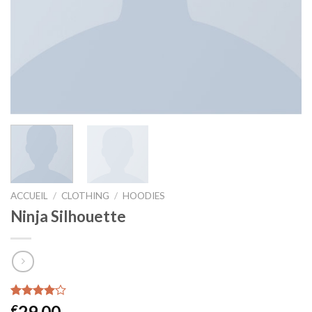
ACCUEIL
/
CLOTHING
/
HOODIES
Ninja Silhouette
Noté
5
29,00
€