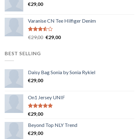
€
29,00
Varanise CN Tee Hilfiger Denim
Note
€
29,00
€
29,00
3.50
sur
5
BEST SELLING
Daisy Bag Sonia by Sonia Rykiel
€
29,00
On1 Jersey UNIF
Note
5.00
€
29,00
sur 5
Beyond Top NLY Trend
€
29,00